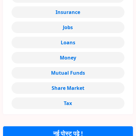
Insurance
Jobs
Loans
Money
Mutual Funds
Share Market
Tax
नई पोस्ट पढ़े !