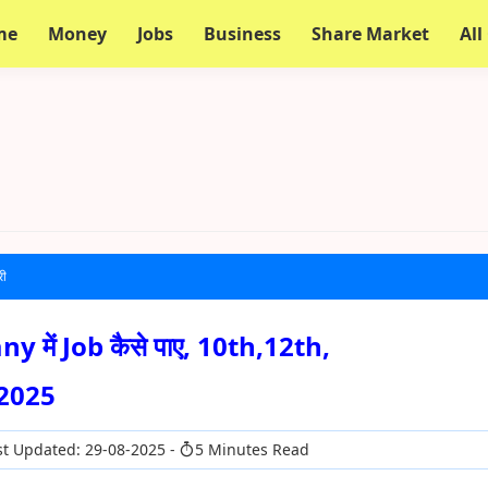
me
Money
Jobs
Business
Share Market
All
री
 में Job कैसे पाए, 10th,12th,
2025
t Updated: 29-08-2025
5 Minutes Read