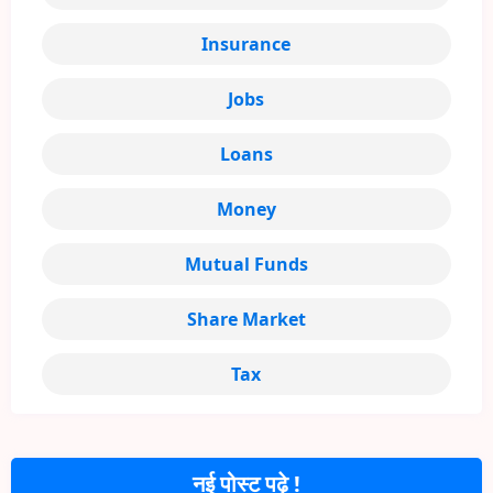
Insurance
Jobs
Loans
Money
Mutual Funds
Share Market
Tax
नई पोस्ट पढ़े !