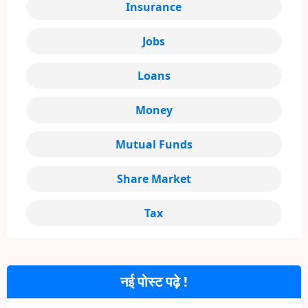
Insurance
Jobs
Loans
Money
Mutual Funds
Share Market
Tax
नई पोस्ट पढ़े !