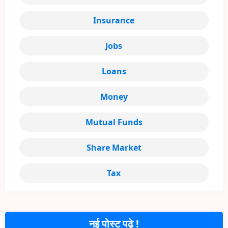
Insurance
Jobs
Loans
Money
Mutual Funds
Share Market
Tax
नई पोस्ट पढ़े !