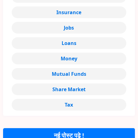
Insurance
Jobs
Loans
Money
Mutual Funds
Share Market
Tax
नई पोस्ट पढ़े !