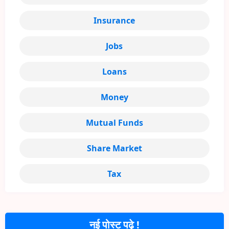
Insurance
Jobs
Loans
Money
Mutual Funds
Share Market
Tax
नई पोस्ट पढ़े !