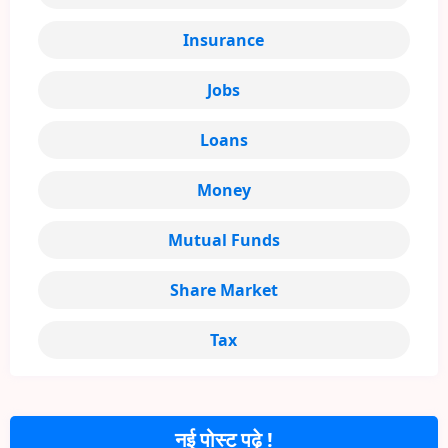
Insurance
Jobs
Loans
Money
Mutual Funds
Share Market
Tax
नई पोस्ट पढ़े !