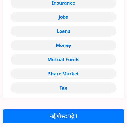
Insurance
Jobs
Loans
Money
Mutual Funds
Share Market
Tax
नई पोस्ट पढ़े !