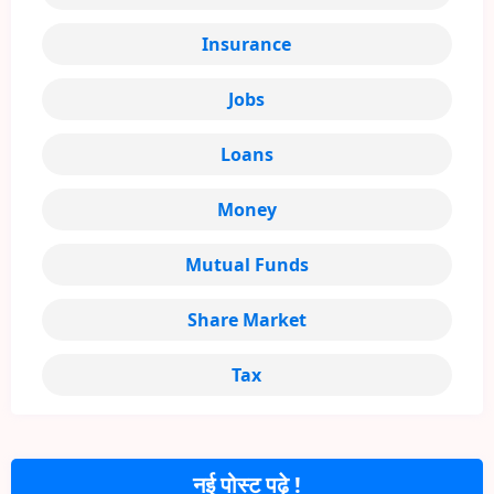
Insurance
Jobs
Loans
Money
Mutual Funds
Share Market
Tax
नई पोस्ट पढ़े !