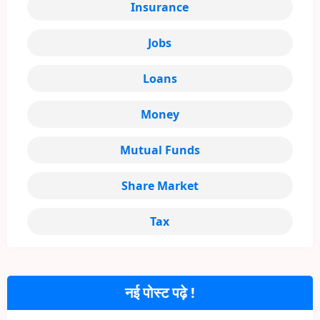
Insurance
Jobs
Loans
Money
Mutual Funds
Share Market
Tax
नई पोस्ट पढ़े !