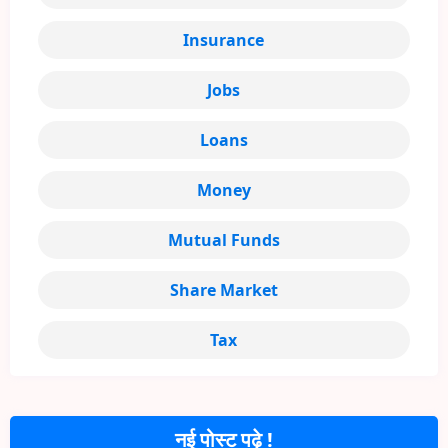
Insurance
Jobs
Loans
Money
Mutual Funds
Share Market
Tax
नई पोस्ट पढ़े !