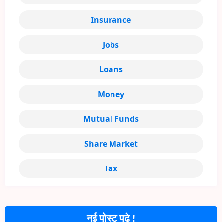
Insurance
Jobs
Loans
Money
Mutual Funds
Share Market
Tax
नई पोस्ट पढ़े !