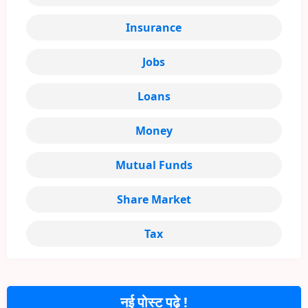
Insurance
Jobs
Loans
Money
Mutual Funds
Share Market
Tax
नई पोस्ट पढ़े !