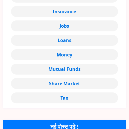
Insurance
Jobs
Loans
Money
Mutual Funds
Share Market
Tax
नई पोस्ट पढ़े !