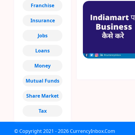
Franchise
Insurance
Jobs
Loans
Money
Mutual Funds
Share Market
Tax
© Copyright
2021 - 2026
CurrencyInbox.Com