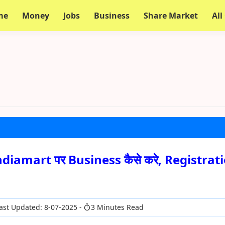
me
Money
Jobs
Business
Share Market
All
 है, Indiamart पर Business कैसे करे, Registrat
ast Updated: 8-07-2025
3 Minutes Read