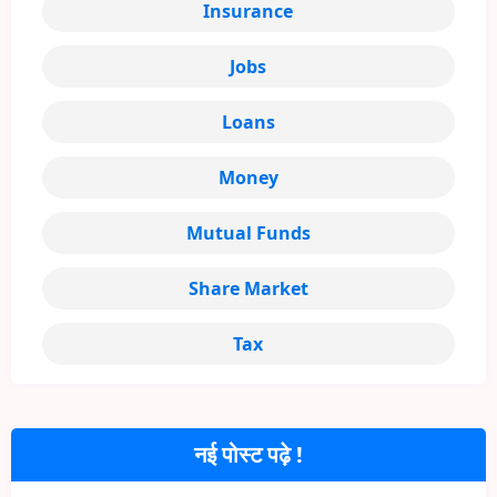
Insurance
Jobs
Loans
Money
Mutual Funds
Share Market
Tax
नई पोस्ट पढ़े !