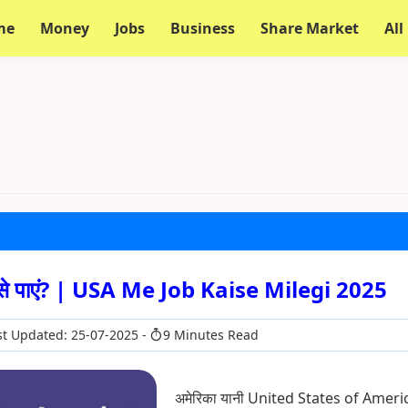
me
Money
Jobs
Business
Share Market
All
 कैसे पाएं? | USA Me Job Kaise Milegi 2025
t Updated: 25-07-2025
9 Minutes Read
अमेरिका यानी United States of America