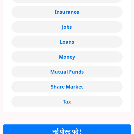
Insurance
Jobs
Loans
Money
Mutual Funds
Share Market
Tax
नई पोस्ट पढ़े !