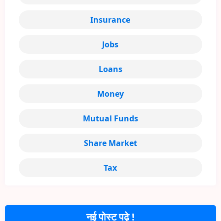
Insurance
Jobs
Loans
Money
Mutual Funds
Share Market
Tax
नई पोस्ट पढ़े !