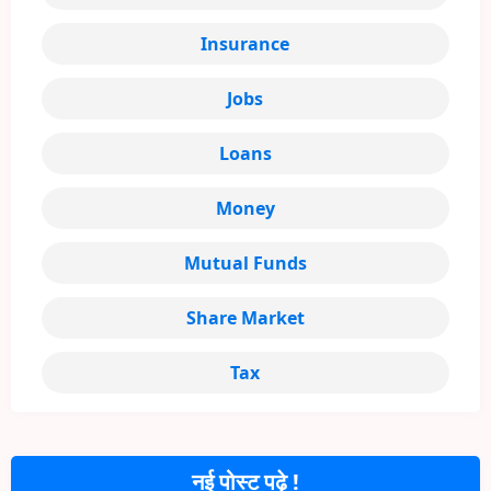
Insurance
Jobs
Loans
Money
Mutual Funds
Share Market
Tax
नई पोस्ट पढ़े !