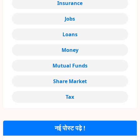
Insurance
Jobs
Loans
Money
Mutual Funds
Share Market
Tax
नई पोस्ट पढ़े !