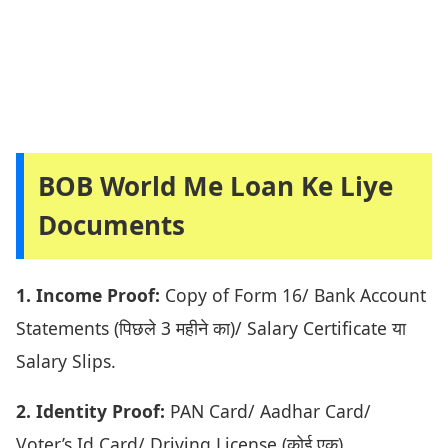
BOB World Me Loan Ke Liye
Documents
1. Income Proof:
Copy of Form 16/ Bank Account
Statements (पिछले 3 महीने का)/ Salary Certificate या
Salary Slips.
2. Identity Proof:
PAN Card/ Aadhar Card/
Voter’s Id Card/ Driving License (कोई एक)