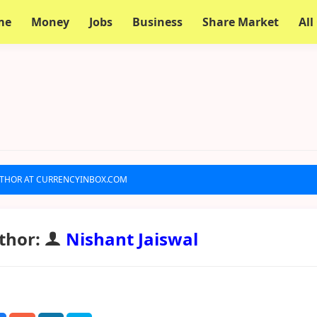
me
Money
Jobs
Business
Share Market
All
UTHOR AT CURRENCYINBOX.COM
thor:
Nishant Jaiswal