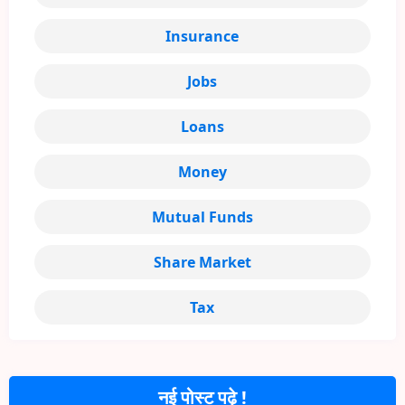
Insurance
Jobs
Loans
Money
Mutual Funds
Share Market
Tax
नई पोस्ट पढ़े !