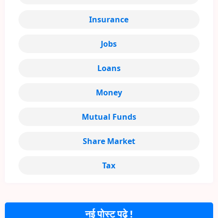
Insurance
Jobs
Loans
Money
Mutual Funds
Share Market
Tax
नई पोस्ट पढ़े !