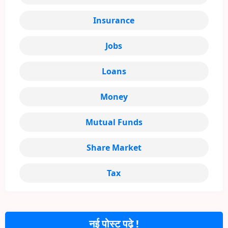
Insurance
Jobs
Loans
Money
Mutual Funds
Share Market
Tax
नई पोस्ट पढ़े !