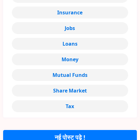
Insurance
Jobs
Loans
Money
Mutual Funds
Share Market
Tax
नई पोस्ट पढ़े !