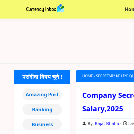
Ho
पसंदीदा विषय चुने !
HOME
›
SECRETARY KE LIYE Q
Company Secretary
Amazing Post
Salary,2025
Banking
By:
Rajat Bhatia
Las
Business