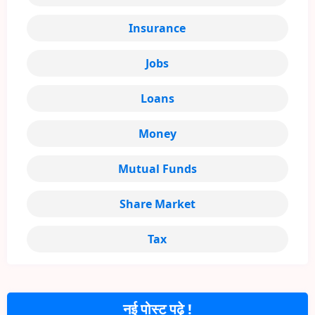
Insurance
Jobs
Loans
Money
Mutual Funds
Share Market
Tax
नई पोस्ट पढ़े !