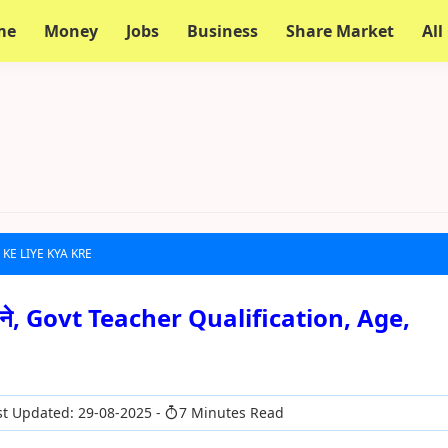
me
Money
Jobs
Business
Share Market
All
KE LIYE KYA KRE
े बने, Govt Teacher Qualification, Age,
t Updated: 29-08-2025
7 Minutes Read