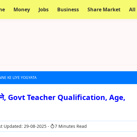
me
Money
Jobs
Business
Share Market
All
NNE KE LIYE YOGYATA
े बने, Govt Teacher Qualification, Age,
t Updated: 29-08-2025
7 Minutes Read