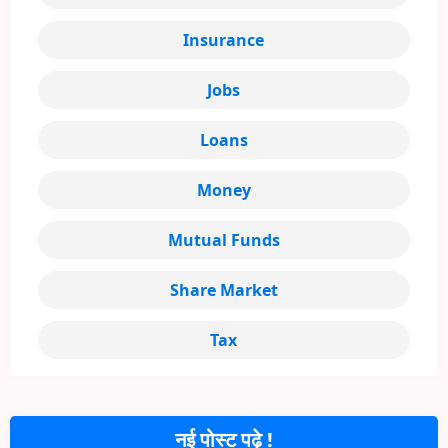
Insurance
Jobs
Loans
Money
Mutual Funds
Share Market
Tax
नई पोस्ट पढ़े !