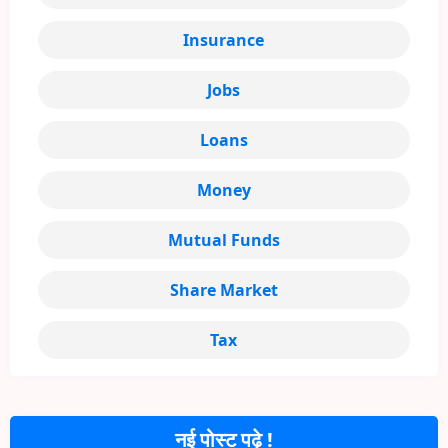
Insurance
Jobs
Loans
Money
Mutual Funds
Share Market
Tax
नई पोस्ट पढ़े !