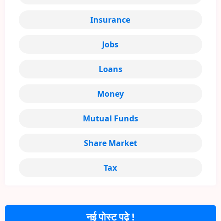
Insurance
Jobs
Loans
Money
Mutual Funds
Share Market
Tax
नई पोस्ट पढ़े !