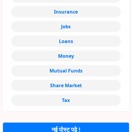
Insurance
Jobs
Loans
Money
Mutual Funds
Share Market
Tax
नई पोस्ट पढ़े !