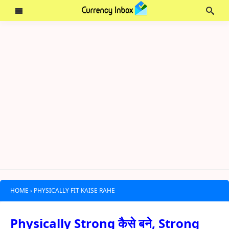
HOME
›
PHYSICALLY FIT KAISE RAHE
Physically Strong कैसे बने, Strong