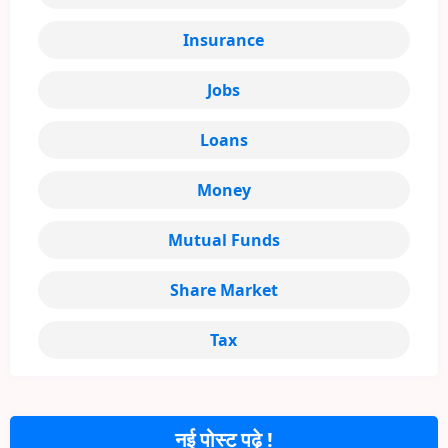
Insurance
Jobs
Loans
Money
Mutual Funds
Share Market
Tax
नई पोस्ट पढ़े !