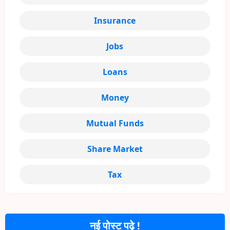
Insurance
Jobs
Loans
Money
Mutual Funds
Share Market
Tax
नई पोस्ट पढ़े !