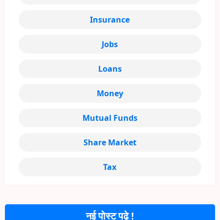
Insurance
Jobs
Loans
Money
Mutual Funds
Share Market
Tax
नई पोस्ट पढ़े !