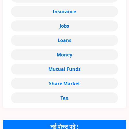
Insurance
Jobs
Loans
Money
Mutual Funds
Share Market
Tax
नई पोस्ट पढ़े !