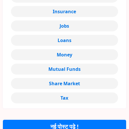
Insurance
Jobs
Loans
Money
Mutual Funds
Share Market
Tax
नई पोस्ट पढ़े !