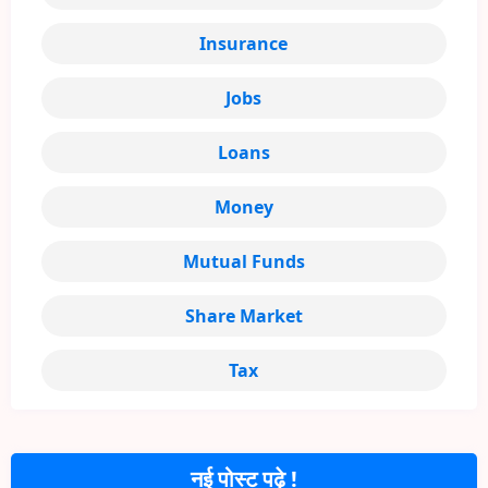
Insurance
Jobs
Loans
Money
Mutual Funds
Share Market
Tax
नई पोस्ट पढ़े !