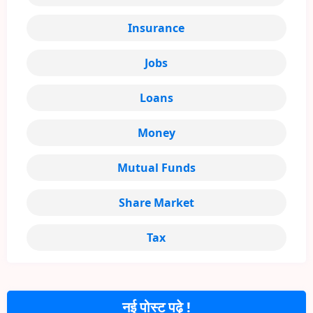
Insurance
Jobs
Loans
Money
Mutual Funds
Share Market
Tax
नई पोस्ट पढ़े !