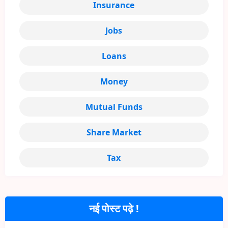
Insurance
Jobs
Loans
Money
Mutual Funds
Share Market
Tax
नई पोस्ट पढ़े !