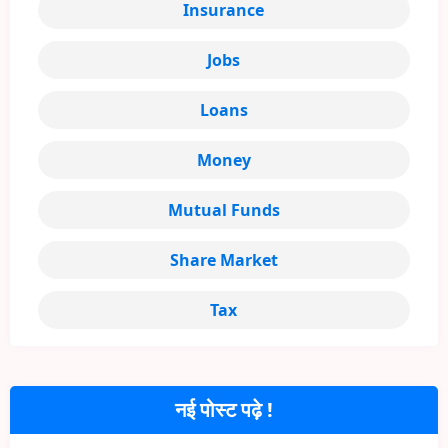
Insurance
Jobs
Loans
Money
Mutual Funds
Share Market
Tax
नई पोस्ट पढ़े !