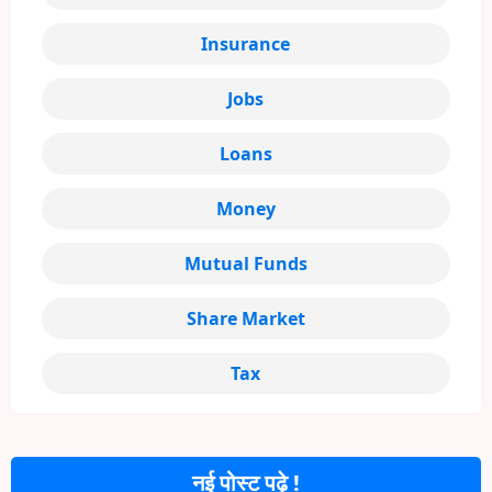
Insurance
Jobs
Loans
Money
Mutual Funds
Share Market
Tax
नई पोस्ट पढ़े !