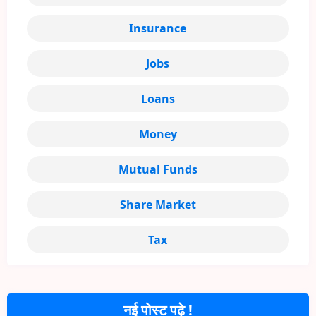
Insurance
Jobs
Loans
Money
Mutual Funds
Share Market
Tax
नई पोस्ट पढ़े !