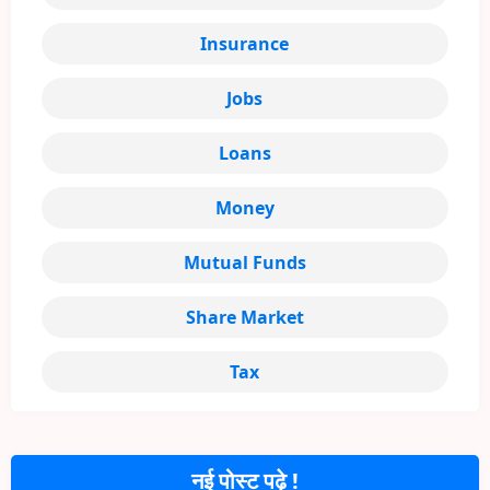
Insurance
Jobs
Loans
Money
Mutual Funds
Share Market
Tax
नई पोस्ट पढ़े !