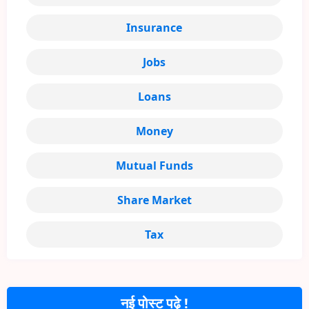
Insurance
Jobs
Loans
Money
Mutual Funds
Share Market
Tax
नई पोस्ट पढ़े !